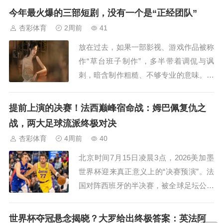
今年最火爆的三部短剧，没有一个是“正经团队”
门全新的轻资产生意就此诞生。这场Skill商业化浪潮，确实已
经悄然开启...
杏彩体育
2周前
41
放在过去，如果一部影视、游戏作品被称
作“草台班子制作”，多半带着调侃与讽
刺，暗含制作粗糙、不够专业的意味。但
在2026年，“草台班子”早已褪去贬义，成
为创意鲜活、风格独特、真诚出圈的代名
提前上演的决赛！法西巅峰宿命战：姆巴佩复仇之
词。...
战，两大足球流派终极对决
杏彩体育
4周前
40
北京时间7月15日凌晨3点，2026美加墨
世界杯迎来真正意义上的“决赛预演”。法
国对阵西班牙的半决赛，被全球足坛公认
为本届含金量最高、观赏性最强的巅峰对
决。一边是极致高效的防反美学，一边是
世界杯夺冠悬念揭晓？大罗给出终极答案：英法阿