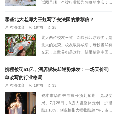
试图呈现一个被行业报告忽略的事实：当
运营商总部在谈"渠道数字化转型"的时
候，基层门店正在经历什么。引言：总部
哪些北大老师为王虹写了去法国的推荐信？
文件与门店现实之间的断层前面写论通信
杏彩体育
1周前
28
运营商主动营销的失血困局——机制建
北大两位校友王虹、邓煜获菲尔兹奖，是
模、跨行业周期与分层处方，有同...
北大的光荣。校友取得成绩，母校当然有
光彩，全世界都是这样。结果放到中国现
在的舆论环境里，味道就变了。网络侦探
们用放大镜去审查王虹、邓煜过往经历的
携程被罚51亿，酒店板块却逆势爆发：一场天价罚
一点一滴，用种种蛛丝马迹来证明北大耽
单改写的行业格局
误了王虹、邓煜的发展。明明北大、巴黎
杏彩体育
1周前
33
综合理工、麻省理工学院都是第一次有校
资本市场向来最擅长预判预期、兑现变
友获菲尔兹奖...
局。7月28日，A股大盘整体走弱，沪指
跌1.16%，创业板指大幅收跌超7%，市场