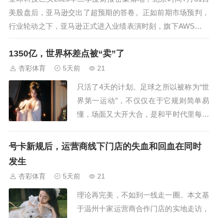
美股盘后，亚马逊交出了超预期的答卷。正如前期市场预判，
行业轮动之下，亚马逊正式进入业绩表演时刻，旗下AWS云业
务强势反弹，彻底追上全球AI云赛道第一梯队，终结了此前的
1350亿，世界杯差点被“卖”了
掉队局面。本次财报核心亮点极具辨识度：AWS实现量利齐
升，订单储备海量堆积...
杏彩体育
5天前
21
只活了4天的计划。足球之所以被称为“世
界第一运动”，不仅仅在于它规则简单易
懂，场面又大开大合，是和平时代里每个
人都看得懂的战争沙盘，更重要的是足球
是整个体育产业里“市场化”程度最高的门
号卡新规后，运营商线下门店的失血和回血在同时
类。球迷、球队、俱乐部、联赛主办方、
发生
转播商、运动品牌们共同组成了巨大的产
杏彩体育
5天前
21
业链。尤其是刚刚结束的世界杯，更是毫
理论再完美，不如到一线走一圈。本文基
无争议的...
于温州十家运营商合作门店的实地走访，