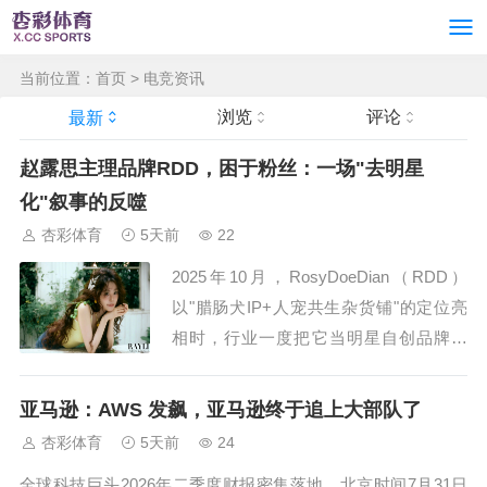
当前位置：
首页
>
电竞资讯
浏览
评论
最新
赵露思主理品牌RDD，困于粉丝：一场"去明星
化"叙事的反噬
杏彩体育
5天前
22
2025年10月，RosyDoeDian（RDD）
以"腊肠犬IP+人宠共生杂货铺"的定位亮
相时，行业一度把它当明星自创品牌里
的"优等生"样本——不印主理人脸、不硬
凹同款、把两只腊肠犬Doe和点点注册美
亚马逊：AWS 发飙，亚马逊终于追上大部队了
术著作权、线下快闪进北京荟聚/曼谷ICO
杏彩体育
5天前
24
NSIAM/上海巨鹿...
全球科技巨头2026年二季度财报密集落地，北京时间7月31日