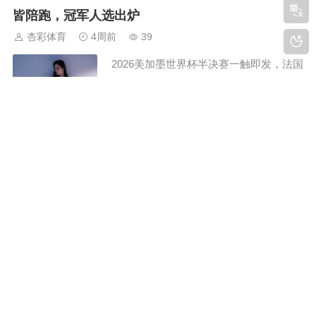
炉火纯青的传控艺术；一边是背负两度半
皆陪跑，冠军人选出炉
决赛出局之仇的卫冕劲旅，一边是近两年
杏彩体育
4周前
39
对法国完成通杀的足坛新王。两大冠军级
2026美加墨世界杯半决赛一触即发，法国
阵容...
VS西班牙、英格兰VS阿根廷两场巅峰对
决，撑起足坛年度最高悬念。随着四强格
局尘埃落定，各界名宿、球迷纷纷展开夺
冠推演，巴西传奇“外星人”罗纳尔多也公
世界杯半决赛终极前瞻：姆巴佩带伤硬拼，亚马尔
开给出自己的终极预测，直接锁定本届世
生日宣战，梅西39岁封神数据碾压
界杯冠军归属，言论引爆足坛热议。当下
杏彩体育
4周前
44
足坛舆论两极分化，球迷各执一词。一部
2026美加墨世界杯即将迎来最重磅的半决
分球...
赛对决。四强全部由前世界排名、历届冠
军球队组成，含金量拉满。两场决战赛程
敲定：7月15日凌晨3点 法国VS西班牙、
7月16日凌晨3点 英格兰VS阿根廷。大战
时隔24年宿命重燃！世界杯半决赛英阿大战来袭，