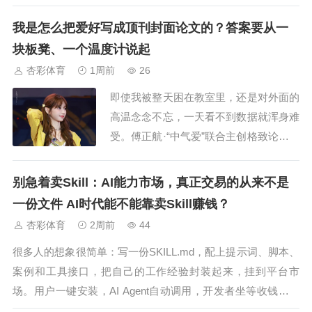
避险情绪蔓延。但就在全市场普跌的行情
中，酒店餐饮板块逆势强势拉升，全天涨
我是怎么把爱好写成顶刊封面论文的？答案要从一
幅达2%，走出独立行情：华天酒店开盘3
块板凳、一个温度计说起
分钟快速涨停，斩获两连板；君亭酒店、
杏彩体育
1周前
26
锦江酒店等头部标的同步跟涨，旅游酒店
即使我被整天困在教室里，还是对外面的
概念...
高温念念不忘，一天看不到数据就浑身难
受。傅正航·“中气爱”联合主创格致论道第
109期|2024年1月27日北京大家好，我是
傅正航，一名气象科普创作者，也是复旦
别急着卖Skill：AI能力市场，真正交易的从来不是
大学的一名在读博士生。非常高兴能够站
一份文件 AI时代能不能靠卖Skill赚钱？
在格致论道的舞台上，和大家分享一些我
杏彩体育
2周前
44
的经历和故事。从一个“板凳气象站”...
很多人的想象很简单：写一份SKILL.md，配上提示词、脚本、
案例和工具接口，把自己的工作经验封装起来，挂到平台市
场。用户一键安装，AI Agent自动调用，开发者坐等收钱。看
似让个人经验像软件一样，实现标准化复制、规模化售卖，一