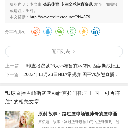
版权声明：本文由
杏彩体育-专注全球体育资讯
发布，如需转
的支持，而总分给出234.5的分数，直接给出了大的
载请注明出处。
本文链接：
http://www.redirected.net/?id=879
支持，且国王近来的得分能力联盟第一，结合本网
分享给朋友：
的数据分以及欧析的数据转换，看好两队本场对攻
大战。
返回列表
上一篇：
U球直播费城76人vs布鲁克林篮网 西蒙斯战旧主
下一篇：
2022年11月23日NBA常规赛 国王vs灰熊直播比赛前瞻分析
“U球直播孟菲斯灰熊vs萨克拉门托国王 国王可否连
胜” 的相关文章
原创 故事：路过篮球场被帅哥的篮球砸
到，这一砸将俺俩送进了婚姻殿堂
原标题：故事：路过篮球场被帅哥的篮球砸到，这