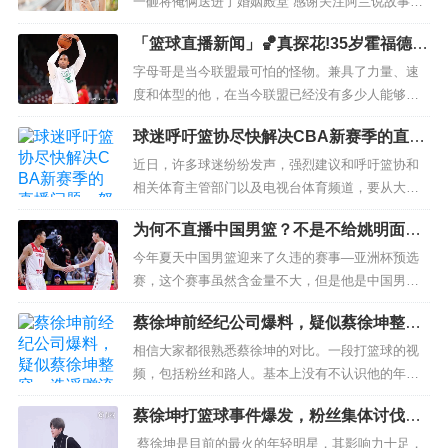
一砸将俺俩送进了婚姻殿堂 感谢关注阿兰说故事，
阿兰每天为大家分享精彩故事。下面我们来一起走
「篮球直播新闻」🏀真探花!35岁霍福德创
进今天的故事： 1 内陆的某座城市，温差有些大。
季后赛新高 末节16分完克字母
虽然已经是夏天了，但是傍晚的温度对于陶琳姜来
字母哥是当今联盟最可怕的怪物。兼具了力量、速
说还是有些低。她穿...
度和体型的他，在当今联盟已经没有多少人能够挡
得住。然而，在东部半决赛，字母哥却遇到了自己
球迷呼吁篮协尽快解决CBA新赛季的直播
的头号克星霍福德。 东部半决赛第4战，霍福德出战
问题，怒批资本垄断的危害
41分35秒，14投11中，三分球7中5，狂砍30分8篮
近日，许多球迷纷纷发声，强烈建议和呼吁篮协和
板，正负值为全场最高的+20。在他的...
相关体育主管部门以及电视台体育频道，要从大局
出发，顺应人民群众的新期待，在第二阶段的CBA
为何不直播中国男篮？不是不给姚明面
比赛中，一定要尽快解决CBA篮球赛事的电视直播
子，主办方加价1000万是主因
问题，千万不要让篮球市场被资本垄断而跑偏方向
今年夏天中国男篮迎来了久违的赛事—亚洲杯预选
甚至陷入泥潭。立体看体育，客观评篮球。大家
赛，这个赛事虽然含金量不大，但是他是中国男篮
好，鲁...
时隔2年后首次亮相国际赛场，而且如今新一届的中
蔡徐坤前经纪公司爆料，疑似蔡徐坤整
国男篮焕然一新，男篮一哥也由原来的易建联变成
容，造谣蹭流量还是实锤
了如今的周琦，而主教练也由原来比较保守的李楠
相信大家都很熟悉蔡徐坤的对比。一段打篮球的视
换成了创新精神十足的杜锋。换了教练球队风格也
频，包括粉丝和路人。基本上没有不认识他的年轻
自然发生了转变，目前中国...
人。他是一个响亮的交通明星。 除了总流量，蔡徐
蔡徐坤打篮球事件爆发，粉丝集体讨伐B
坤的歌曲《情人》也很好，动人的旋律和他英俊的
站
外表吸引了大量的粉丝...
蔡徐坤是目前的最火的年轻明星，其影响力十足，