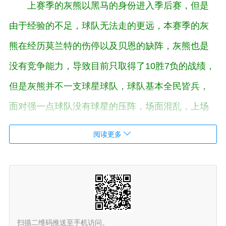
上赛季的灰熊以黑马的身份进入季后赛，但是
由于经验的不足，球队无法走的更远，本赛季的灰
熊在经历莫兰特的伤停以及贝恩的缺阵，灰熊也是
没有竞争能力，导致目前只取得了10胜7负的战绩，
但是灰熊并不一支球星球队，球队基本全民皆兵，
面对强一点球队没有球星的压阵，场面混乱，上场
面对蓝网就是典型的列子，在半场领先的情况下遭
阅读更多
遇对手的逆转，无缘拿下连胜，以115-127大败蓝
网。
从数据上来说直接给出了国王的支持，然而考虑到
灰熊的主场在国王的让2.5的情况下也没有给出足够
扫描二维码推送至手机访问。