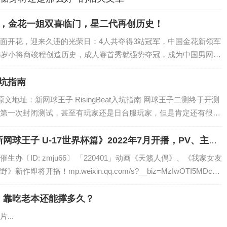
冠，金花一姐双喜临门，星二代再创历史！
面开花，迎来久违的光荣日：4人共夺得3站冠军，中国金花新领军
6岁小将商竣程创造历史，成人赛首秀就强势夺冠，成为中国男网新
入坑指南
原文地址：新网球王子 RisingBeat入坑指南 网球王子二测终于开测
第一次封闭测试，甚至有玩家还是日台服玩家，但是肯定还有很多
一览网王的风采~所以在这篇文章中，我将带领大家探索一下刚刚
球王子 U-17世界杯篇》2022年7月开播，PV、主视
办〔ID: zmju66〕 「220401」动画《天籁人偶》、《我家女友
开播！​mp.weixin.qq.com/s?__biz=MzIwOTI5MDc1
，靠吃老本还能撑多久？
...