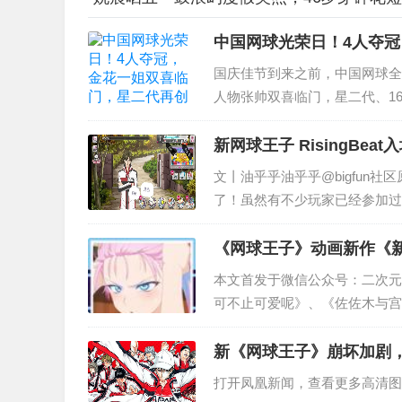
中国网球光荣日！4人夺
国庆佳节到来之前，中国网球全
人物张帅双喜临门，星二代、1
希望。 张帅本赛季变身劳...
新网球王子 RisingBeat
文丨油乎乎油乎乎@bigfun社区
了！虽然有不少玩家已经参加过
小伙伴是第一次参与测试，并想
开测...
《网球王子》动画新作《新网
觉、新登场角色公开！
本文首发于微信公众号：二次元催生
可不止可爱呢》、《佐佐木与宫野》新作即将
Mg==&mid=2650301465&...
新《网球王子》崩坏加剧
打开凤凰新闻，查看更多高清图片