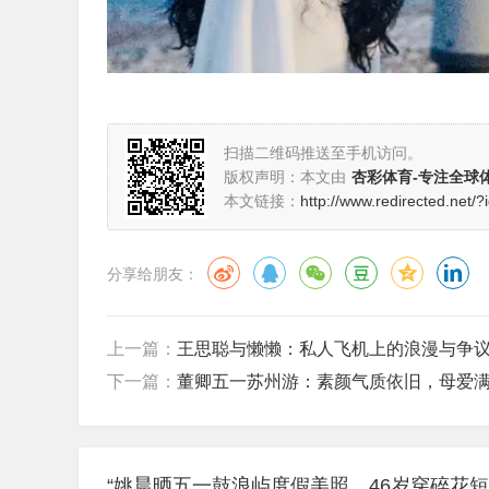
扫描二维码推送至手机访问。
版权声明：本文由
杏彩体育-专注全球
本文链接：
http://www.redirected.net/
分享给朋友：
上一篇：
王思聪与懒懒：私人飞机上的浪漫与争
下一篇：
董卿五一苏州游：素颜气质依旧，母爱
“姚晨晒五一鼓浪屿度假美照，46岁穿碎花短