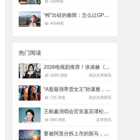
3分钟前
“榨”出硅的极限：怎么让GPU不“闲着”？
4分钟前
热门阅读
2026电视剧推荐！张凌赫《逐玉》先婚后爱、宋威龙张婧仪《野狗骨头》，杨紫《家业》全上榜
1600 浏览
高尔夫球资讯
“A股最强带货女王”孙潇雅，解散客户群？网传报告难寻、粉丝团或放大市场波动，业内谈网红分析师新挑战
731 浏览
高尔夫球资讯
王栎鑫演唱会官宣嘉宾谭松韵，十年后“耿耿星河”舞台重逢！这波回忆杀直接炸出全网90后、00后的青春DNA，我的青春票价值了
690 浏览
足球资讯
要被阿里分拆上市的斑马，成色几何