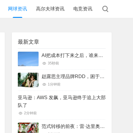
网球资讯
高尔夫球资讯
电竞资讯
最新文章
AI把成本打下来之后，谁来把需求接回去？
35秒前
赵露思主理品牌RDD，困于粉丝：一场"去明星化"叙事的反噬
1分钟前
亚马逊：AWS 发飙，亚马逊终于追上大部
队了
2分钟前
范式转移的前夜：雷·达里奥谈人工智能、大周期与全球新秩序重构