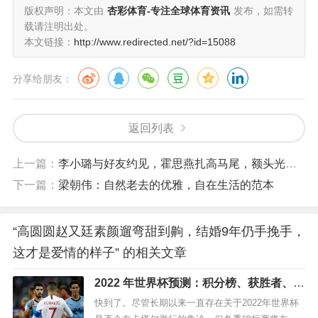
在这个快节奏的社会，我们见过太多速食爱情，听过太多
版权声明：本文由
杏彩体育-专注全球体育资讯
发布，如需转
载请注明出处。
婚姻破裂的消息。而高圆圆和赵又廷用9年的相守告诉我
本文链接：
http://www.redirected.net/?id=15088
们：真爱经得起时间的考验，幸福就藏在最平凡的日常
里。
分享给朋友：
也许，最好的爱情就是这样：年轻时为你心动，中年时与
返回列表
你相守，老了还能手挽着手一起散步。无需惊天动地，只
要你在身边，每一天都是情人节。
上一篇：
李小璐与好友约见，霍思燕扎高马尾，额头光滑，44岁依然显年轻
下一篇：
梁朝伟：自然老去的优雅，自在生活的范本
“高圆圆赵又廷素颜遛弯甜到齁，结婚9年仍手挽手，
这才是爱情的样子” 的相关文章
2022 年世界杯预测：积分榜、获胜者、奖
项、USMNT 命运
快到了。尽管长期以来一直存在关于2022年世界杯