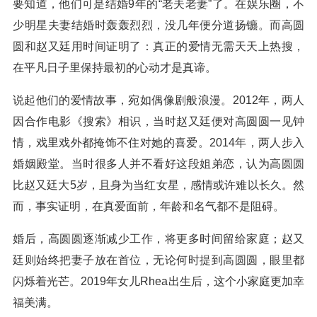
要知道，他们可是结婚9年的“老夫老妻”了。在娱乐圈，不
少明星夫妻结婚时轰轰烈烈，没几年便分道扬镳。而高圆
圆和赵又廷用时间证明了：真正的爱情无需天天上热搜，
在平凡日子里保持最初的心动才是真谛。
说起他们的爱情故事，宛如偶像剧般浪漫。2012年，两人
因合作电影《搜索》相识，当时赵又廷便对高圆圆一见钟
情，戏里戏外都掩饰不住对她的喜爱。2014年，两人步入
婚姻殿堂。当时很多人并不看好这段姐弟恋，认为高圆圆
比赵又廷大5岁，且身为当红女星，感情或许难以长久。然
而，事实证明，在真爱面前，年龄和名气都不是阻碍。
婚后，高圆圆逐渐减少工作，将更多时间留给家庭；赵又
廷则始终把妻子放在首位，无论何时提到高圆圆，眼里都
闪烁着光芒。2019年女儿Rhea出生后，这个小家庭更加幸
福美满。