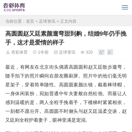
当前位置：
首页
>
足球资讯
> 正文内容
高圆圆赵又廷素颜遛弯甜到齁，结婚9年仍手挽
手，这才是爱情的样子
杏彩体育
1年前
足球资讯
320
最近，有网友在北京街头偶遇高圆圆和赵又廷散步遛弯，
随手拍下的照片瞬间在朋友圈刷屏。照片中的他们毫无明
星架子，穿着简单随性。高圆圆素颜出镜，戴着棒球帽，
一身休闲装扮，宛如普通中年夫妻般自然松弛。而最让人
感到温暖的是，两人全程手挽着手，下楼梯时紧紧相依，
一刻都不愿分开。高圆圆不时侧头与赵又廷温柔交谈，赵
又廷则全程护着妻子，眼神里满是宠溺。