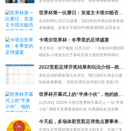
是否会在卡塔尔举行的争论，但冬季锦标赛将在接
下来的五周内登陆中东球场。 赛季中期的时间带来
世界杯第一比赛日：东道主卡塔尔能否保
了很多阴谋和伤病，但随着巴西、法国和英格兰争
持不败？英格兰PK伊朗
夺世界杯冠军，仍然有很多传统的夺冠热门。 也有
北京时间11月21日凌晨，2022年的卡塔尔世界杯迎
像加拿大和（有点）美国男子国家队这样的新面
来揭幕战，东道主卡塔尔PK南美洲球队厄瓜多尔，
孔，...
B组的英格兰也会迎来亮相，第一轮PK亚洲劲旅波
卡塔尔世界杯：冬季里的足球盛宴
斯铁骑伊朗队！ 卡塔尔19年亚洲杯冠军 卡塔尔队...
本文转自：南宁晚报 11月11日，一名来自印度的阿
根廷队小球迷在位于多哈滨海大道的世界杯倒计时
钟旁留影新华社发...
2022竞彩足球开奖结果和玩法介绍---欧冠
赛程
喜欢足球的朋友请点击关注，我们及时分享足坛最
快的各类新闻。 竞彩足球玩法详细介绍 竞彩 01、
胜平负玩法 竞猜两支场队在全场90分钟内（含伤停
世界杯开幕式上的“半身小伙”，他的故事
补时）的胜平负结果进行投注。 02、让球胜平负 竞
超励志！
彩 03、比分 竞彩...
11月20日 2022年卡塔尔世界杯开幕式上 一位“半身
小伙” 用双手支撑着身体行走 与美国知名演员摩根·
弗里曼从容对话 他的出现赢得全场欢呼 震撼了无数
今天起，多场体彩竞彩足球焦点赛事来
人 他是谁？ 这位“半身小伙”名叫 加尼姆·阿尔·穆夫
袭，你pick哪一款？
塔...
中国女足世界杯淘汰赛对决意大利女足，中超三支