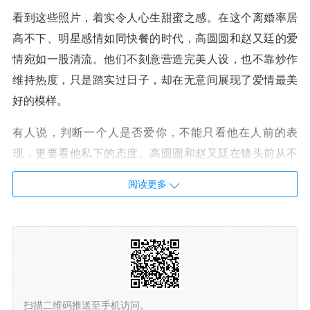
看到这些照片，着实令人心生甜蜜之感。在这个离婚率居
高不下、明星感情如同快餐的时代，高圆圆和赵又廷的爱
情宛如一股清流。他们不刻意营造完美人设，也不靠炒作
维持热度，只是踏实过日子，却在无意间展现了爱情最美
好的模样。
有人说，判断一个人是否爱你，不能只看他在人前的表
现，更要看他私下的态度。高圆圆和赵又廷在镜头前从不
刻意秀恩爱，可在私下里，却能把平凡的散步变成甜蜜约
阅读更多
会，这一点最是打动人心。
相较于那些天天在社交媒体上晒礼物、晒豪车、晒奢侈生
活的明星夫妻，我更欣赏这种接地气的爱情。它让我们明
白：婚姻并非童话，而是两人携手面对柴米油盐；爱情无
需轰轰烈烈，而是在细水长流中愈发珍贵。
扫描二维码推送至手机访问。