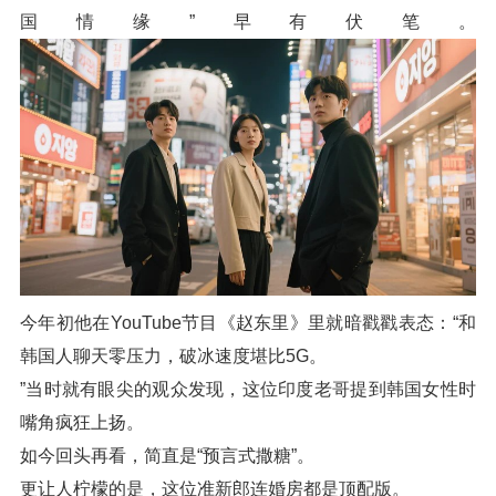
国情缘”早有伏笔。
今年初他在YouTube节目《赵东里》里就暗戳戳表态：“和
韩国人聊天零压力，破冰速度堪比5G。
”当时就有眼尖的观众发现，这位印度老哥提到韩国女性时
嘴角疯狂上扬。
如今回头再看，简直是“预言式撒糖”。
更让人柠檬的是，这位准新郎连婚房都是顶配版。