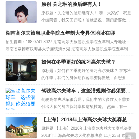
原创 关之琳的脸后继有人！
雕玉琢的瓷娃娃一般，随便往哪一站都是焦点。 她
就是关之琳。 天生一手好牌的关之琳，为何日后与”
原标题：关之琳的脸后继有人！ 嗨，大家好，我是
高尔夫球“传出绯闻？...
小编阿音，我又回归啦！咱就是说，回归后要做的
第一件事就是立刻更文，以供各位娱乐爱好者一享
湖南高尔夫旅游职业学院五年制大专具体地址在哪
休闲之乐。不再废话，请往下看。 她，出生于上世
纪六十年代的港地女星关之琳！其霞映澄塘般的艳
招生咨询：188 0741 3027 湖南高尔夫旅游职业学院五年制大专地址：
丽风姿不仅令当时人为之绝倒，亦引得无数...
湖南省常德市汉寿县太子庙镇清水湖 湖南高尔夫旅游职业学院五年制大
专办学条件 学院现有教师232人，其中，校内专任教师139人，校内兼课
如何在冬季更好的练习高尔夫球？
教师37人，...
原标题：如何在冬季更好的练习高尔夫球？ 在寒冷
的冬季，我们的身体动作容易变得僵硬，而想要在
户外打上一场高尔夫球似乎要比往常要更加艰难，
驾驶高尔夫球车，这些潜规则你必须要知
除了抵御刺骨的寒风，还要保证在运动后不受凉感
道
冒等等。 在室内高尔夫出现之前，北方的高尔夫球
驾驶高尔夫球车很容易；我们中的大多数人不需要
友们大多如候鸟迁徙般飞到南方打上几场球以解球
付出太多的努力就能掌握这项技能。 然而，有一些
“瘾...
规则是你需要注意的。其中大多数是潜规则，对于
【上海】2018年上海高尔夫球大奖赛总决
狂热的高尔夫爱好者和高尔夫球车司机来说，这些
赛
潜规则已经成为第二天性。如果你是一个初学者，
原标题:【上海】2018年上海高尔夫球大奖赛总决赛
你可能会对驾驶这些车辆时有多少礼节被认为是常
2018年上海高尔夫球大奖赛总决赛 11月23日 原标