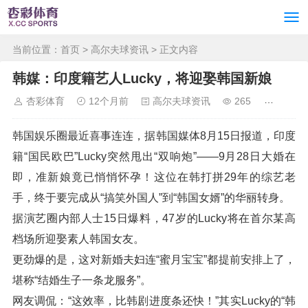
当前位置：
首页
>
高尔夫球资讯
> 正文内容
韩媒：印度籍艺人Lucky，将迎娶韩国新娘
杏彩体育
12个月前
高尔夫球资讯
265
韩国娱乐圈最近喜事连连，据韩国媒体8月15日报道，印度
籍“国民欧巴”Lucky突然甩出“双响炮”——9月28日大婚在
即，准新娘竟已悄悄怀孕！这位在韩打拼29年的综艺老
手，终于要完成从“搞笑外国人”到“韩国女婿”的华丽转身。
据演艺圈内部人士15日爆料，47岁的Lucky将在首尔某高
档场所迎娶素人韩国女友。
更劲爆的是，这对新婚夫妇连“蜜月宝宝”都提前安排上了，
堪称“结婚生子一条龙服务”。
网友调侃：“这效率，比韩剧进度条还快！”其实Lucky的“韩