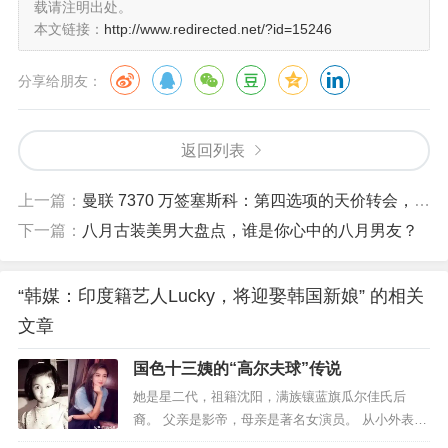
载请注明出处。
“老婆永远是对的”这条宇宙真理。
本文链接：
http://www.redirected.net/?id=15246
这场跨越喜马拉雅的婚姻，或许正应了Lucky常挂在嘴边的
分享给朋友：
那句韩式哲学：“인연은 이미 정해져 있어요”。
从导游麦克风到婚礼进行曲，这位印度欧巴的韩国罗曼
史，可比他讲过的任何段子都精彩。
返回列表
上一篇：
曼联 7370 万签塞斯科：第四选项的天价转会，是豪赌还是昏招？
下一篇：
八月古装美男大盘点，谁是你心中的八月男友？
“韩媒：印度籍艺人Lucky，将迎娶韩国新娘” 的相关
文章
国色十三姨的“高尔夫球”传说
她是星二代，祖籍沈阳，满族镶蓝旗瓜尔佳氏后
裔。 父亲是影帝，母亲是著名女演员。 从小外表出
众，肤白貌美大长腿，加上高鼻梁大眼睛，犹如粉