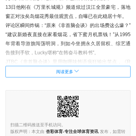
13日他刚在《万里长城规》频道炫过汉江全景豪宅，落地
窗正对汝矣岛烟花秀最佳观赏点，自曝已在此稳居十年。
评论区瞬间炸锅：“原来《非首脑会谈》的出场费这么壕？”
“建议新婚夜直接在家看烟花，省下蜜月机票钱！”从1995
年背着导游旗闯荡明洞，到如今坐拥永久居留权、综艺通
告接到手软，Lucky堪称“在韩奋斗教科书”。
JTBC《非首脑会谈》里用咖喱味韩语疯狂输出笑点，《R
adio Star》里自黑“印度人数学好是谣言”，这些名场面让韩
阅读更多
国观众早就把他当“自家人”。
如今真要成为法律意义上的“自家人”，韩网一片祝福：“孩
子以后韩语印度语英语三语切换，综艺基因稳了！”不过也
有网友操心跨国婚姻的“终极考题”：“以后家里泡菜咖喱打
架，Lucky站哪边？”毕竟这位哥曾在节目里为“印度飞饼vs
扫描二维码推送至手机访问。
韩国泡菜”吵到脸红。
版权声明：本文由
杏彩体育-专注全球体育资讯
发布，如需转
但看他如今连二胎计划都提前完成的操作，估计早已掌握