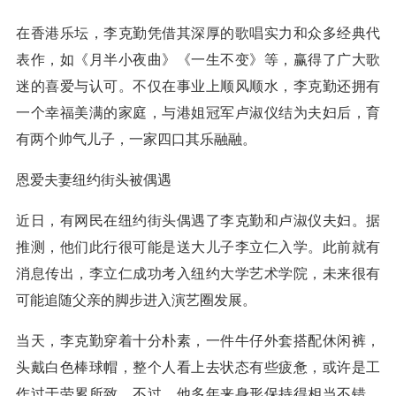
在香港乐坛，李克勤凭借其深厚的歌唱实力和众多经典代
表作，如《月半小夜曲》《一生不变》等，赢得了广大歌
迷的喜爱与认可。不仅在事业上顺风顺水，李克勤还拥有
一个幸福美满的家庭，与港姐冠军卢淑仪结为夫妇后，育
有两个帅气儿子，一家四口其乐融融。
恩爱夫妻纽约街头被偶遇
近日，有网民在纽约街头偶遇了李克勤和卢淑仪夫妇。据
推测，他们此行很可能是送大儿子李立仁入学。此前就有
消息传出，李立仁成功考入纽约大学艺术学院，未来很有
可能追随父亲的脚步进入演艺圈发展。
当天，李克勤穿着十分朴素，一件牛仔外套搭配休闲裤，
头戴白色棒球帽，整个人看上去状态有些疲惫，或许是工
作过于劳累所致。不过，他多年来身形保持得相当不错，