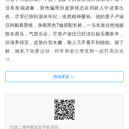
没有发福迹象，肤色偏黑但皮肤状态在同龄人中还算出
色，尽管已快到退休年纪，依然精神矍铄。他的妻子卢淑
仪则戴着墨镜，身着黑色T恤搭配长裤，一头长发自然地披
散在肩头，气质出众。尽管卢淑仪已经淡出娱乐圈多年，
但保养得宜，皮肤白皙水嫩，脸上几乎看不到细纹。据了
解，她私下热爱运动，经常和老公李克勤一起打高尔夫
球。
他们在国外街头虽未被人认出太多，但仍有个别网民主动
阅读更多
打招呼，李克勤和卢淑仪都热情回应，毫无明星架子，亲
民的形象让众人称赞他们十分接地气。
学霸儿子优秀表现引期待
熟悉李克勤一家的人都知道，大儿子李立仁从小就是学
霸，成绩优异，还极具运动天赋，是体育健将。此前，李
扫描二维码推送至手机访问。