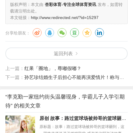
版权声明：本文由
杏彩体育-专注全球体育资讯
发布，如需转
立仁就读的学校分享了一段被名校录取的学生名单短片，
载请注明出处。
李立仁的名字赫然在列。若他真的被纽约大学艺术学院录
本文链接：
http://www.redirected.net/?id=15297
取，就意味着他与知名导演李安成为了校友，足见其优秀
程度。
分享给朋友：
李克勤一直表示不希望两个儿子将来进入演艺圈发展，但
返回列表
如果李立仁最终选择了这条道路，相信以李克勤对儿子的
爱与支持，他也不会反对。不过，当下最重要的是李立仁
上一篇：
红果「圈地」，尊嘟假嘟？
能够专心读书，未来的打算，还是要看他自己的想法。
下一篇：
孙艺珍结婚生子后担心不能再演爱情片！称与老公玄彬平时不怎么聊工作
责任与亲情并重的家庭生活
“李克勤一家纽约街头温馨现身，学霸儿子入学引期
李克勤虽已临近退休，但他似乎没有隐退的打算。作为家
待” 的相关文章
庭经济的主要支柱，他需要为供养两个孩子读书而继续奔
波工作。即便工作繁忙，他也没有忽略对家人的陪伴。除
原创 故事：路过篮球场被帅哥的篮球砸
到，这一砸将俺俩送进了婚姻殿堂
了陪伴妻儿，他还时常带着父母去游玩，尽到为人子女的
原标题：故事：路过篮球场被帅哥的篮球砸到，这