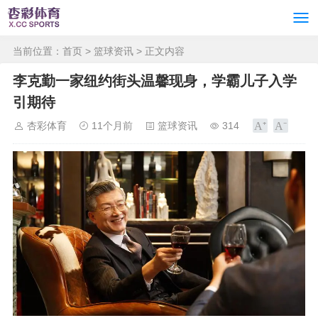
当前位置：
首页
>
篮球资讯
> 正文内容
李克勤一家纽约街头温馨现身，学霸儿子入学
引期待
杏彩体育
11个月前
篮球资讯
314