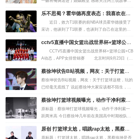
一砸将俺俩送进了婚姻殿堂 感谢关注阿兰说故事，
责任。在家庭出游时，卢淑仪十分贴心，总是陪伴在几位
阿兰每天为大家分享精彩故事。下面我们来一起走
老人身边，尤其是与婆婆关系融洽，良好的婆媳关系让李
乐不思蜀？霍华德再度表态：我喜欢在这
进今天的故事： 1 内陆的某座城市，温差有些大。
里打篮球，不想回NBA了
克勤倍感欣慰。
虽然已经是夏天了，但是傍晚的温度对于陶琳姜来
近日，效力T1联赛的前NBA球员霍华德接受了
说还是有些低。她穿...
采访，他谈到了T1联赛，也谈到了自己在这里的所
李克勤一家在纽约街头的这次现身，不仅展现了他们温馨
见所闻，他认为，自己非常喜欢这里，都不想回家
cctv5直播中国女篮出战世界杯+篮球公园
了。 霍华德表示：两场比赛出战近90分
和睦的家庭氛围，也让大家对学霸儿子李立仁的未来发展
+CBA动态，app女排世锦赛
钟，很久没连续出赛这么久，我的身体确实还在调
CCTV5直播中国女篮出战世界杯+篮球公园+CB
充满了期待。相信在这样充满爱与责任感的家庭环境中，
整这样的状态，我的腿部和队友相撞，因此有些
A动态，APP女排世锦赛 北京时间9月23日（周
李立仁能够茁壮成长，实现自己的人生目标。
疲...
五），中央广播电视总台发布了体育频道（CCTV
蔡徐坤状告B站视频，网友：关于打篮球
5）、体育赛事频道（CCTV5+）、奥林匹克频道
这梗，玩的已经毫无底线了
（CCTV16）和央视体育客户端（CCTV5APP）今
蔡徐坤状告B站视频，网友：关于打篮球这梗，玩的
日最新节目单。临近周末，央视体...
已经毫无底线了 说起蔡徐坤大家应该都不陌生，对
于他来说，自从出道以来就受到网友的广泛的关
蔡徐坤打篮球视频曝光，动作干净利索一
注，但是对于蔡徐坤这个人来说，最可怕的就是他
跃两米高
的...
原标题：蔡徐坤打篮球视频曝光，动作干净利索一
跃两米高 今日蔡徐坤几年前在美国高中时期校队打
篮球的视频在网络走红，虽然视频有些模糊，不过
原创 打篮球太尬，唱跳rap太尬，黑蔡徐
透过屏幕还是能感受到满满的青春活力，据说蔡徐
坤是否过度了？
坤曾在美国校队担任前锋，也曾在节目中表演过篮
原标题：打篮球太尬，唱跳rap太尬，黑蔡徐坤是否