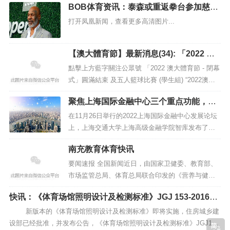
BOB体育资讯：泰森或重返拳台参加慈善
加入更团结 4月，刚刚连任国际奥委会主席的巴
赛
赫提议在奥林匹克格言“更快、更高、更...
打开凤凰新闻，查看更多高清图片...
【澳大體育節】最新消息(34): 「2022 澳
大體育節 - 閉幕式」圓滿結束及五人籃球
點擊上方藍字關注公眾號 「2022 澳大體育節 - 閉幕
比賽 (學生組) 獲獎名單
式」圓滿結束 及五人籃球比賽 (學生組) “2022澳大
體育節”於10月8日開始展開第一天項目活動，歷時
聚焦上海国际金融中心三个重点功能，上
三星期，共完成了24個運動項目包括有運動比賽及
海高金发布最新报告
體驗，而閉幕式已於10月30日在澳大綜合體育館 (N
在11月26日举行的2022上海国际金融中心发展论坛
8) 主...
上，上海交通大学上海高级金融学院智库发布了最
新研究成果《上海国际金融中心建设系列报告202
南充教育体育快讯
2》。 为进一步推进上海国际金融中心建设，高金智
库组织院内外相关专家成立专项课题组，围绕《上
要闻速报 全国新闻近日，由国家卫健委、教育部、
海国际金融中心建设“十四五”规划》提出...
市场监管总局、体育总局联合印发的《营养与健康
学校建设指南》(以下简称《指南》）发布。《指
快讯：《体育场馆照明设计及检测标准》JGJ 153-2016发
南》规定了建设营养与健康学校在基本要求、组织
行
管理、健康教育、食品安全、膳食营养保障、营养
新版本的《体育场馆照明设计及检测标准》即将实施，住房城乡建
健康状况监测、突发公共卫生事件应急、运动保
设部已经批准，并发布公告，《体育场馆照明设计及检测标准》JGJ153