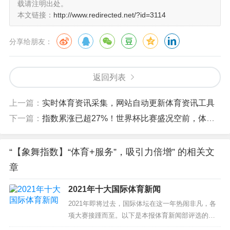
载请注明出处。
本文链接：
http://www.redirected.net/?id=3114
分享给朋友：
返回列表
这恰从两个维度阐释了
“体育+服务”
为体育新闻传播
上一篇：
实时体育资讯采集，网站自动更新体育资讯工具
带来的帮助。
下一篇：
指数累涨已超27%！世界杯比赛盛况空前，体彩概念股持续飙涨
阿根廷3个越位球
“【象舞指数】“体育+服务”，吸引力倍增” 的相关文
章
怎么判定的
2021年十大国际体育新闻
2021年即将过去，国际体坛在这一年热闹非凡，各
项大赛接踵而至。以下是本报体育新闻部评选的本
世界杯期间如何防止被骗
年度十大体育新闻。 新华社资料图 ​ 1 奥林匹克格言