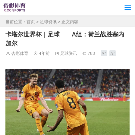
当前位置：
首页
>
足球资讯
> 正文内容
卡塔尔世界杯｜足球——A组：荷兰战胜塞内
加尔
杏彩体育
4年前
足球资讯
783