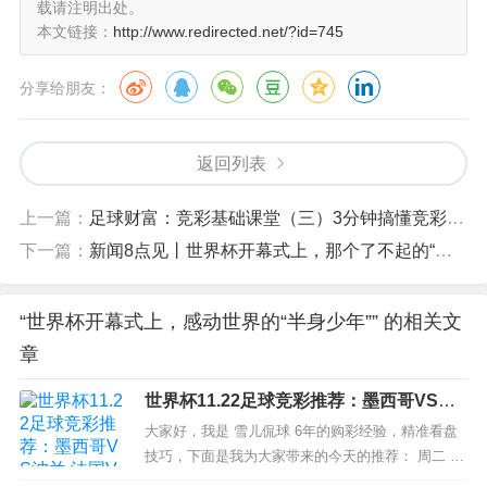
2002年5月5日，穆夫塔出生于卡塔尔。伴随他来到
载请注明出处。
本文链接：
http://www.redirected.net/?id=745
这个世界的，是一种极其罕见的疾病——尾椎退化
综合征(CDS)。它会导致患者在出生时便失去下半
分享给朋友：
身。
返回列表
上一篇：
足球财富：竞彩基础课堂（三）3分钟搞懂竞彩足球
下一篇：
新闻8点见丨世界杯开幕式上，那个了不起的“半身男孩”
“世界杯开幕式上，感动世界的“半身少年”” 的相关文
章
世界杯11.22足球竞彩推荐：墨西哥VS波
兰 法国VS澳大利亚
大家好，我是 雪儿侃球 6年的购彩经验，精准看盘
技巧，下面是我为大家带来的今天的推荐： 周二 00
7 世界杯 墨西哥VS波兰参考——平 让负 比分:1-1