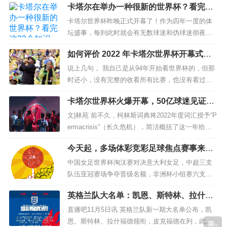
卡塔尔在举办一种很新的世界杯？看完这3
波兰赛程是颇为有利，小组赛最后一场才面对阿根
图片来源：国际残奥委会官方微博视频截图
2个知识点，我乐了
廷，如果前面两场比赛波兰能够拿到足够的积分，
卡塔尔世界杯昨晚正式开幕了！作为四年一度的体
球队最后一轮的胜负就...
坛盛事，每到此时就会有无数球迷和伪球迷彻夜狂
欢，为自己pick的球队摇旗呐喊。 但很多同学对这
在阿拉伯语中，"Ghanim"一词意味“胜利者”。或许从
如何评价 2022 年卡塔尔世界杯开幕式？
届卡塔尔世界杯都不太了解！只知道卡塔尔很有
和往年的开幕式相比如何？
噩运降临的那一刻起，穆夫塔便已经下定决心与不
钱、中国队没去、梅西C罗好帅显然不利于大家融入
说上几句， 我自己是从94年开始看世界杯的，但那
看球的氛围之中。 所以今天毕...
时还小，没有完整的收看所有比赛，也没有看过那
公的命运斗争。
届世界杯的开幕式，不具备太多的意义，但也让一
卡塔尔世界杯火爆开幕，50亿球迷见证世
个小男孩了解到了世界杯的魅力如何。真正开始完
界新起点
整收看了的要从98年法国那次开始。相信也有很多
文|林苑 前不久，柯林斯词典将2022年度词汇授予“P
在穆夫塔出生前，很多人建议他的母亲放弃这个孩
人第一次的世界...
ermacrisis”（长久危机），简洁概括了这一年给人
们带来的困苦与创伤。 大疫三年，体育无法置身事
子。但父母并没有选择这样做，他们坚定地对彼此
今天起，多场体彩竞彩足球焦点赛事来
外。危中有机，从东京奥运会空场举办，到北京冬
袭，你pick哪一款？
奥会逾11万人次线下观赛，再到今夜，首个满场举
中国女足世界杯淘汰赛对决意大利女足，中超三支
说，“我将是他的左腿，你将是他的右腿”。
办的世界级体育赛事...
队伍亚冠赛场争夺晋级名额，非洲杯小组赛六支球
队捉对厮杀……最近两天，多场竞彩足球焦点赛事
英格兰队大名单：凯恩、斯特林、拉什福
将轮番上演。如此眼花缭乱的比赛，你pick哪一...
在父母的帮助下，穆夫塔学会了用手行走。艰难的
德领衔，皮克福德在列
直播吧11月5日讯 英格兰队新一期大名单公布，凯
岁月，让他更加懂得珍惜自己所拥有的东西。
恩、斯特林、拉什福德领衔，皮克福德在列，此前