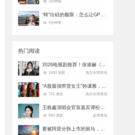
3分钟前
“榨”出硅的极限：怎么让GPU不“闲着”？
4分钟前
热门阅读
2026电视剧推荐！张凌赫《逐玉》先婚后爱、宋威龙张婧仪《野狗骨头》，杨紫《家业》全上榜
1600 浏览
高尔夫球资讯
“A股最强带货女王”孙潇雅，解散客户群？网传报告难寻、粉丝团或放大市场波动，业内谈网红分析师新挑战
731 浏览
高尔夫球资讯
王栎鑫演唱会官宣嘉宾谭松韵，十年后“耿耿星河”舞台重逢！这波回忆杀直接炸出全网90后、00后的青春DNA，我的青春票价值了
690 浏览
足球资讯
要被阿里分拆上市的斑马，成色几何