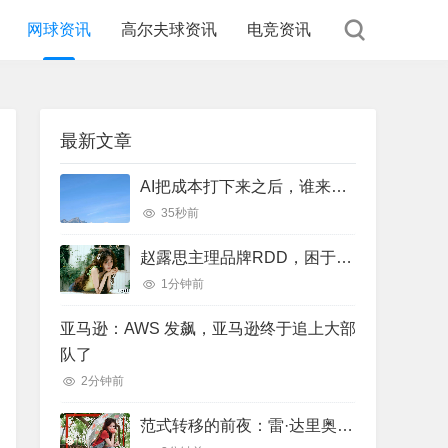
网球资讯
高尔夫球资讯
电竞资讯
最新文章
AI把成本打下来之后，谁来把需求接回去？
35秒前
赵露思主理品牌RDD，困于粉丝：一场"去明星化"叙事的反噬
1分钟前
亚马逊：AWS 发飙，亚马逊终于追上大部
队了
2分钟前
范式转移的前夜：雷·达里奥谈人工智能、大周期与全球新秩序重构