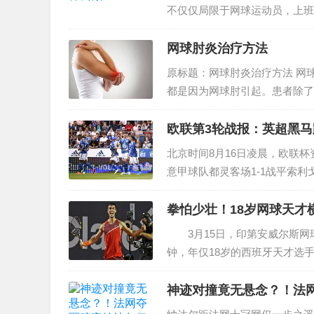
不仅仅局限于网球运动员，上班族
比赛开始后，纳达尔进入状态很快，而德约科
网球肘炎治疗方法
盘。第二盘纳达尔开局取得了3-0的领先优势
原标题：网球肘炎治疗方法 网
分，随后更是以6-4完成逆转拿下。第三盘纳
都是因为网球肘引起。患者除了
再次取得领先。第四盘德约科维奇连保带发轰
痛加重的症状。出现网球肘对患
活动也会有影响。得了网...
欧联第3轮战报：英超黑马
战神斗志，以6-6追上比分并拖入抢七，并且
北京时间8月16日凌晨，欧联
级法网四强！
意甲球队都灵客场1-1战平索利
1-0小胜普罗夫迪夫火车头，斯..
拳怕少壮！18岁网球天才
3月15日，印第安威尔斯网球
钟，年仅18岁的西班牙天才选手
而第二盘出现的6-0令阿古特
神迹对撞竟无悬念？！法网