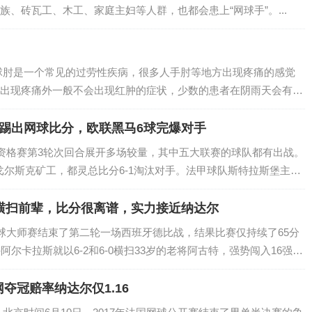
、砖瓦工、木工、家庭主妇等人群，也都会患上“网球手”。...
维奇失误不断，纳达尔火力全开以6-2轻松拿下第一
，但是德约科维奇非常顽强，他连赢3局以3-3扳平比
球肘是一个常见的过劳性疾病，很多人手肘等地方出现疼痛的感觉
达尔状态依然凶猛，继续压制德约以6-2强势获胜，2-1
出现疼痛外一般不会出现红肿的症状，少数的患者在阴雨天会有疼
出5-2的比分拿到了盘点，但是随后纳达尔展示出他的
者来说还是有很大影响的，一方面手不能拿重的东西，还有手肘的
踢出网球比分，欧联黑马6球完爆对手
以7-6获得胜利，最终以3-1击败了德约科维奇，强势晋
杯资格赛第3轮次回合展开多场较量，其中五大联赛的球队都有出战。
戈尔斯克矿工，都灵总比分6-1淘汰对手。法甲球队斯特拉斯堡主场
.
横扫前辈，比分很离谱，实力接近纳达尔
大师赛结束了第二轮一场西班牙德比战，结果比赛仅持续了65分
阿尔卡拉斯就以6-2和6-0横扫33岁的老将阿古特，强势闯入16强，
颜面无光，毕竟两人都是西班牙队征战戴维斯杯的主力选手。 ...
夺冠赔率纳达尔仅1.16