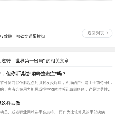
返回列表
抢7致胜，郑钦文送蛋横扫
大逆转，世界第一出局” 的相关文章
”，但你听说过“肩峰撞击症”吗？
节外侧前臂伸肌起点处肌腱发炎疼痛，疼痛的产生是由于前臂伸肌
的，患者会在用力抓握或提举物体时感到患部疼痛，这是过劳性综
球运动员中比较常见。其实，网球、羽毛球运动员还有另一种比较
以这样去做
动员、或者职业网球选手会患得。 而作为比较常见的手部疾病，