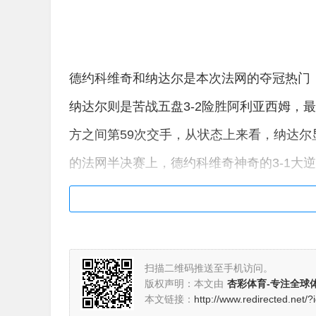
德约科维奇和纳达尔是本次法网的夺冠热门，
纳达尔则是苦战五盘3-2险胜阿利亚西姆，
方之间第59次交手，从状态上来看，纳达
的法网半决赛上，德约科维奇神奇的3-1大
此这场比赛谁都有可能能获得胜利，临场状
扫描二维码推送至手机访问。
版权声明：本文由
杏彩体育-专注全球
本文链接：
http://www.redirected.net/